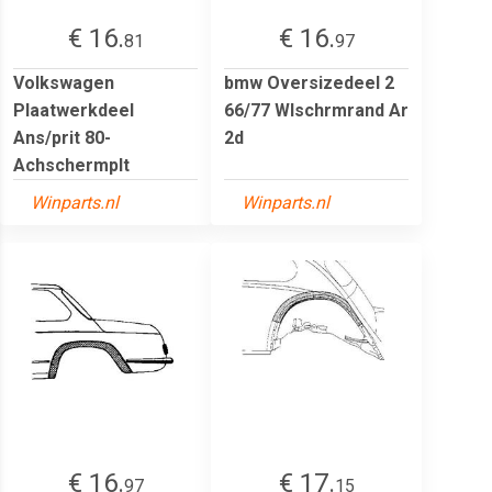
€ 16.
€ 16.
81
97
Volkswagen
bmw Oversizedeel 2
Plaatwerkdeel
66/77 Wlschrmrand Ar
Ans/prit 80-
2d
Achschermplt
Winparts.nl
Winparts.nl
€ 16.
€ 17.
97
15