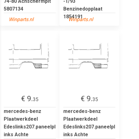
74-80 Achschermplt
-1/93
5807134
Benzinedopplaat
1854191
Winparts.nl
Winparts.nl
€ 9.
€ 9.
35
35
mercedes-benz
mercedes-benz
Plaatwerkdeel
Plaatwerkdeel
Edeslinks207.paneelpl
Edeslinks207.paneelpl
inks Achte
inks Achte