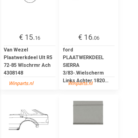
€ 15.
€ 16.
16
06
Van Wezel
ford
Plaatwerkdeel Ult R5
PLAATWERKDEEL
72-85 Wlschrmr Ach
SIERRA
4308148
3/83-.Wielscherm
Links Achter 1820...
Winparts.nl
Winparts.nl