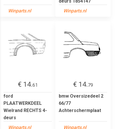
deurs 1854147
Winparts.nl
Winparts.nl
€ 14.
€ 14.
61
79
ford
bmw Oversizedeel 2
PLAATWERKDEEL
66/77
Wielrand RECHTS 4-
Achterschermplaat
deurs
Winparts.nl
Winparts.nl