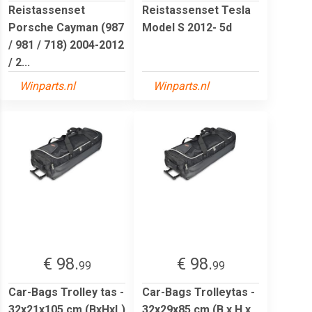
Reistassenset
Reistassenset Tesla
Porsche Cayman (987
Model S 2012- 5d
/ 981 / 718) 2004-2012
/ 2...
Winparts.nl
Winparts.nl
€ 98.
€ 98.
99
99
Car-Bags Trolley tas -
Car-Bags Trolleytas -
32x21x105 cm (BxHxL)
32x29x85 cm (B x H x