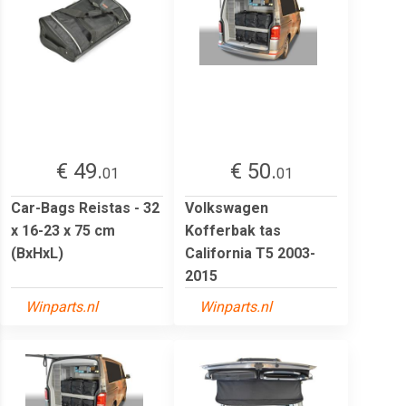
€ 49.
€ 50.
01
01
Car-Bags Reistas - 32
Volkswagen
x 16-23 x 75 cm
Kofferbak tas
(BxHxL)
California T5 2003-
2015
Winparts.nl
Winparts.nl