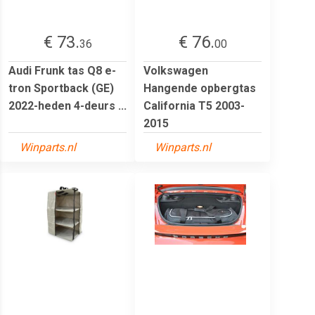
€ 73.
€ 76.
36
00
Audi Frunk tas Q8 e-
Volkswagen
tron Sportback (GE)
Hangende opbergtas
2022-heden 4-deurs ...
California T5 2003-
2015
Winparts.nl
Winparts.nl