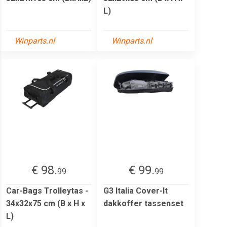
L)
Winparts.nl
Winparts.nl
€ 98.
€ 99.
99
99
Car-Bags Trolleytas -
G3 Italia Cover-It
34x32x75 cm (B x H x
dakkoffer tassenset
L)