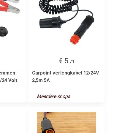
€ 5
.71
lemmen
Carpoint verlengkabel 12/24V
/24 Volt
2,5m 5A
Meerdere shops