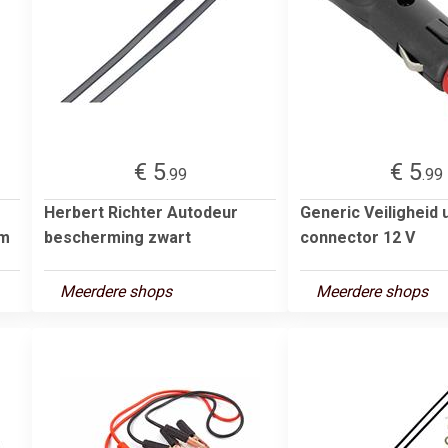
€ 5
€ 5
.99
.99
Herbert Richter Autodeur
Generic Veiligheid 
mm
bescherming zwart
connector 12 V
Meerdere shops
Meerdere shops