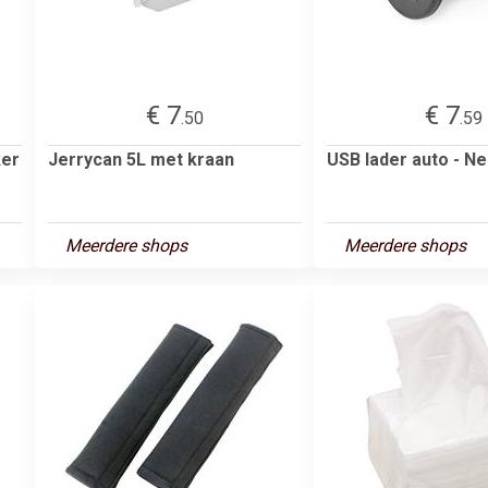
€ 7
€ 7
.50
.59
ker
Jerrycan 5L met kraan
USB lader auto - Ne
Meerdere shops
Meerdere shops