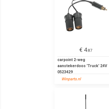
€ 4
.87
carpoint 2-weg
aanstekerdoos 'Truck' 24V
0523429
Winparts.nl