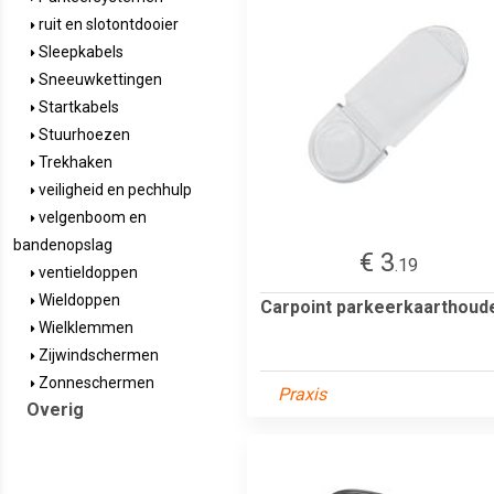
ruit en slotontdooier
Sleepkabels
Sneeuwkettingen
Startkabels
Stuurhoezen
Trekhaken
veiligheid en pechhulp
velgenboom en
bandenopslag
€ 3
.19
ventieldoppen
Wieldoppen
Carpoint parkeerkaarthoud
Wielklemmen
Zijwindschermen
Zonneschermen
Praxis
Overig