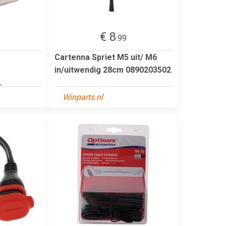
€ 8
.99
Cartenna Spriet M5 uit/ M6
in/uitwendig 28cm 0890203502
.
Winparts.nl