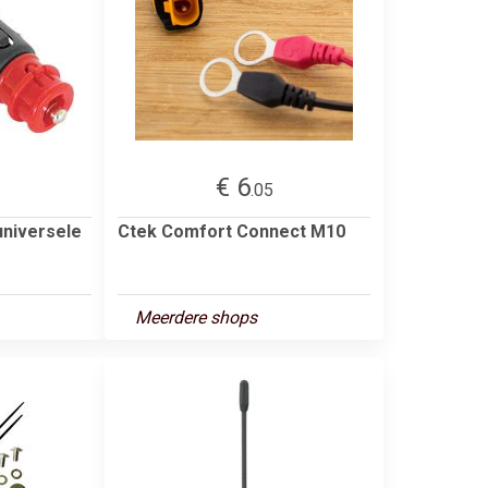
€ 6
.05
universele
Ctek Comfort Connect M10
Meerdere shops