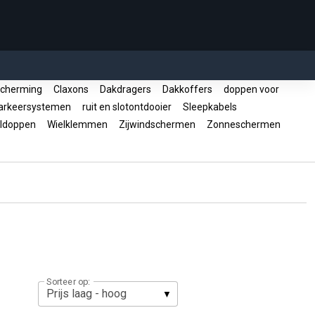
cherming
Claxons
Dakdragers
Dakkoffers
doppen voor
rkeersystemen
ruit en slotontdooier
Sleepkabels
ldoppen
Wielklemmen
Zijwindschermen
Zonneschermen
Sorteer op: