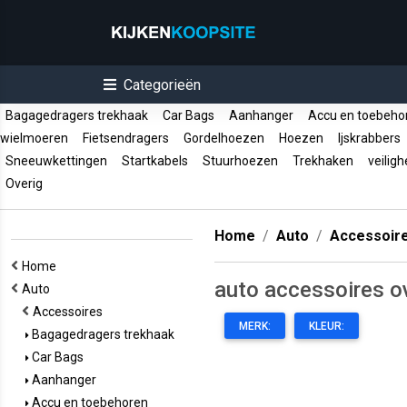
Categorieën
Bagagedragers trekhaak
Car Bags
Aanhanger
Accu en toebeh
wielmoeren
Fietsendragers
Gordelhoezen
Hoezen
Ijskrabbers
Sneeuwkettingen
Startkabels
Stuurhoezen
Trekhaken
veiligh
Overig
Home
Auto
Accessoir
Home
auto accessoires o
Auto
Accessoires
MERK:
KLEUR:
Bagagedragers trekhaak
Car Bags
Aanhanger
Accu en toebehoren