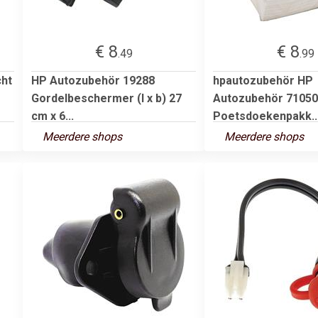
€ 8
€ 8
.49
.99
cht
HP Autozubehör 19288
hpautozubehör HP
Gordelbeschermer (l x b) 27
Autozubehör 71050
cm x 6...
Poetsdoekenpakk..
Meerdere shops
Meerdere shops