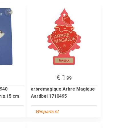
€ 1
.99
940
arbremagique Arbre Magique
m x 15 cm
Aardbei 1710495
Winparts.nl