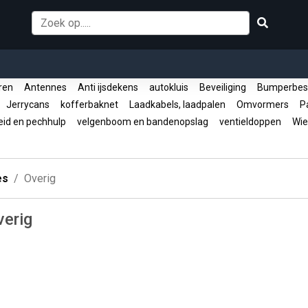
oren
Antennes
Anti ijsdekens
autokluis
Beveiliging
Bumperbes
Jerrycans
kofferbaknet
Laadkabels, laadpalen
Omvormers
Pa
eid en pechhulp
velgenboom en bandenopslag
ventieldoppen
Wie
es
Overig
verig