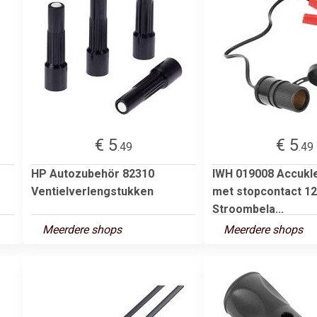
€ 5
€ 5
.49
.49
HP Autozubehör 82310
IWH 019008 Accuk
Ventielverlengstukken
met stopcontact 12
Stroombela...
Meerdere shops
Meerdere shops