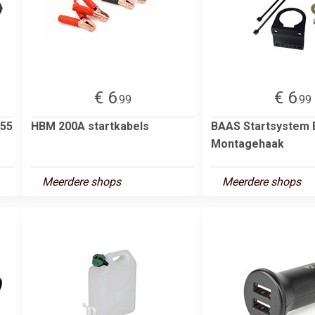
€ 6
€ 6
.99
.99
655
HBM 200A startkabels
BAAS Startsystem
Montagehaak
Meerdere shops
Meerdere shops