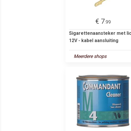
€ 7
.99
Sigarettenaansteker met li
12V - kabel aansluiting
Meerdere shops