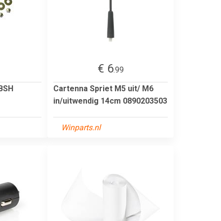
€ 6
.99
 BSH
Cartenna Spriet M5 uit/ M6
in/uitwendig 14cm 0890203503
Winparts.nl