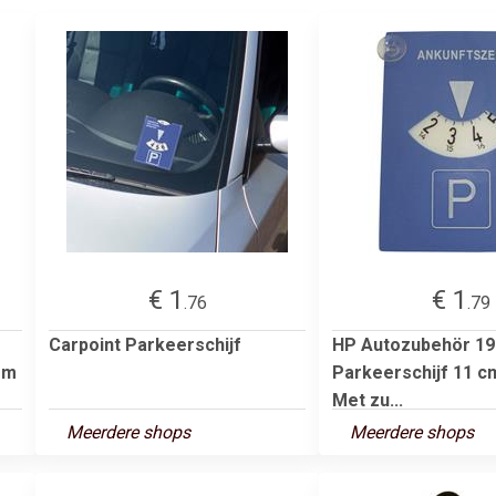
€ 1
€ 1
.76
.79
Carpoint Parkeerschijf
HP Autozubehör 19
om
Parkeerschijf 11 c
Met zu...
Meerdere shops
Meerdere shops