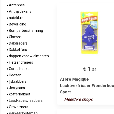
Antennes
Anti ijsdekens
autokluis
Beveiliging
Bumperbescherming
Claxons
Dakdragers
Dakkoffers
doppen voor wielmoeren
Fietsendragers
€ 1
Gordelhoezen
.34
Hoezen
Arbre Magique
Ijskrabbers
Luchtverfrisser Wonderbo
Jerrycans
Sport
kofferbaknet
Meerdere shops
Laadkabels, laadpalen
Omvormers
Parkeersystemen