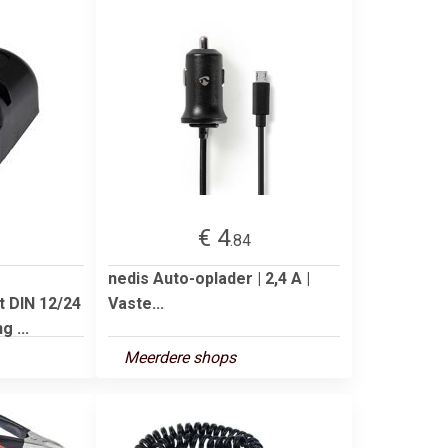
€ 4
.84
nedis Auto-oplader | 2,4 A |
 DIN 12/24
Vaste...
 ...
Meerdere shops