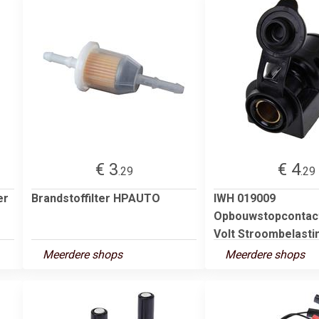
€ 3
€ 4
.29
.29
er
Brandstoffilter HPAUTO
IWH 019009
Opbouwstopcontact
Volt Stroombelasting
Meerdere shops
Meerdere shops