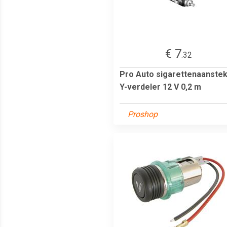
€ 7
.32
Pro Auto sigarettenaanste
Y-verdeler 12 V 0,2 m
Proshop