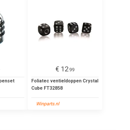
€ 12
9
.99
ppenset
Foliatec ventieldoppen Crystal
Cube FT32858
Winparts.nl