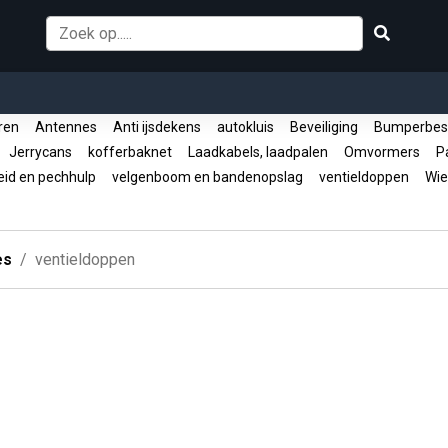
oren
Antennes
Anti ijsdekens
autokluis
Beveiliging
Bumperbes
Jerrycans
kofferbaknet
Laadkabels, laadpalen
Omvormers
Pa
eid en pechhulp
velgenboom en bandenopslag
ventieldoppen
Wie
es
ventieldoppen