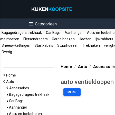
Categorieën
Bagagedragers trekhaak
Car Bags
Aanhanger
Accu en toebeh
wielmoeren
Fietsendragers
Gordelhoezen
Hoezen
Ijskrabbers
Sneeuwkettingen
Startkabels
Stuurhoezen
Trekhaken
veiligh
Overig
Home
Auto
Accessoir
Home
auto ventieldoppen
Auto
Accessoires
MERK:
Bagagedragers trekhaak
Car Bags
Aanhanger
Accu en toebehoren