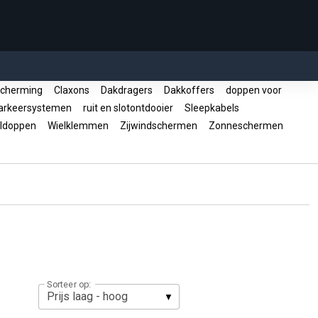
cherming
Claxons
Dakdragers
Dakkoffers
doppen voor
rkeersystemen
ruit en slotontdooier
Sleepkabels
ldoppen
Wielklemmen
Zijwindschermen
Zonneschermen
Sorteer op: