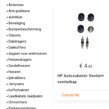
Antennes
Anti ijsdekens
autokluis
Beveiliging
Bumperbescherming
Claxons
Dakdragers
Dakkoffers
doppen voor wielmoeren
Fietsendragers
€ 4
Gordelhoezen
.49
Hoezen
HP Autozubehör Ventiel+
Ijskrabbers
ventielkap
Jerrycans
kofferbaknet
Conrad NL
Laadkabels, laadpalen
Omvormers
Parkeersystemen