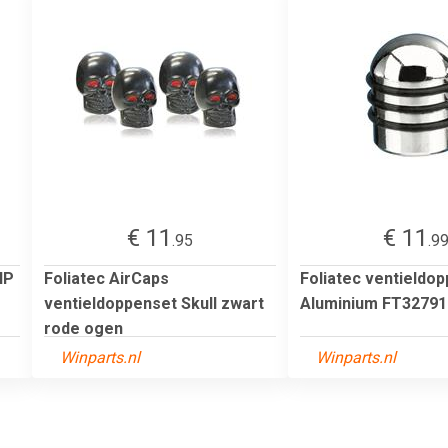
€ 11
€ 11
.95
.9
HP
Foliatec AirCaps
Foliatec ventieldo
ventieldoppenset Skull zwart
Aluminium FT32791
rode ogen
Winparts.nl
Winparts.nl