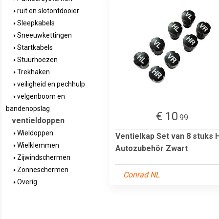
ruit en slotontdooier
Sleepkabels
Sneeuwkettingen
Startkabels
Stuurhoezen
Trekhaken
veiligheid en pechhulp
velgenboom en
bandenopslag
€ 10
.99
ventieldoppen
Wieldoppen
Ventielkap Set van 8 stuks 
Wielklemmen
Autozubehör Zwart
Zijwindschermen
Zonneschermen
Conrad NL
Overig