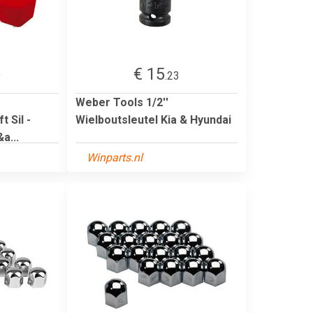
€ 15
9
.23
Weber Tools 1/2''
 Sil -
Wielboutsleutel Kia & Hyundai
a...
Winparts.nl