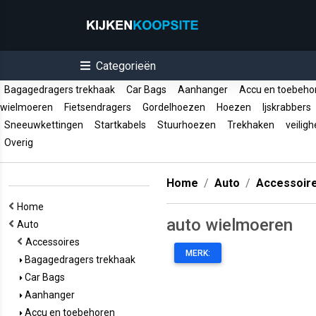
Categorieën
Bagagedragers trekhaak
Car Bags
Aanhanger
Accu en toebeh
wielmoeren
Fietsendragers
Gordelhoezen
Hoezen
Ijskrabbers
Sneeuwkettingen
Startkabels
Stuurhoezen
Trekhaken
veiligh
Overig
Home
Auto
Accessoir
Home
auto wielmoeren
Auto
Accessoires
MERK:
Bagagedragers trekhaak
Car Bags
Aanhanger
Accu en toebehoren