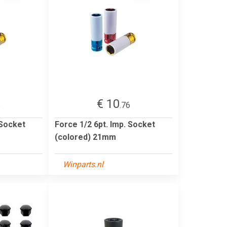
€ 10
6
.76
 Socket
Force 1/2 6pt. Imp. Socket
(colored) 21mm
Winparts.nl