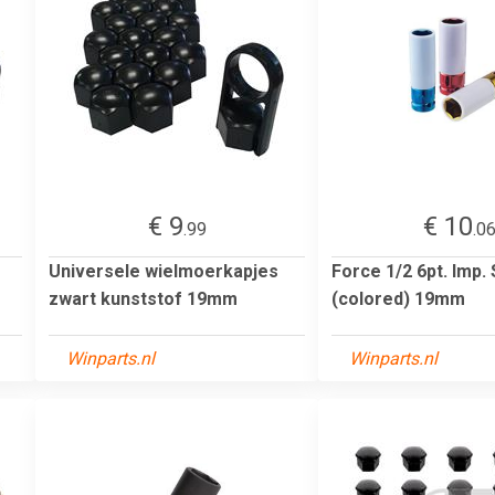
€ 9
€ 10
.99
.0
Universele wielmoerkapjes
Force 1/2 6pt. Imp.
zwart kunststof 19mm
(colored) 19mm
Winparts.nl
Winparts.nl