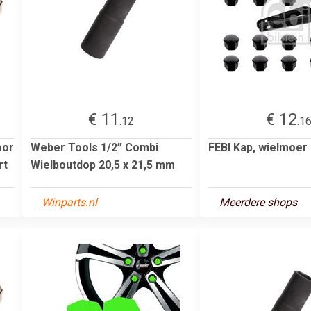
€ 11
€ 12
.12
.1
oor
Weber Tools 1/2” Combi
FEBI Kap, wielmoer
rt
Wielboutdop 20,5 x 21,5 mm
Winparts.nl
Meerdere shops