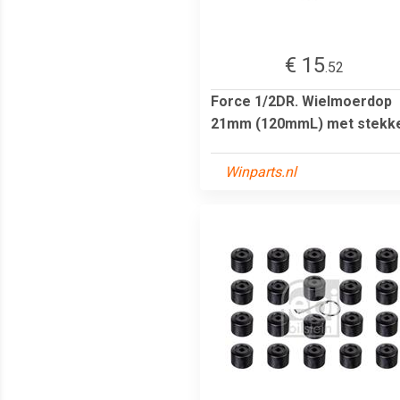
€ 15
.52
Force 1/2DR. Wielmoerdop
21mm (120mmL) met stekk
Winparts.nl