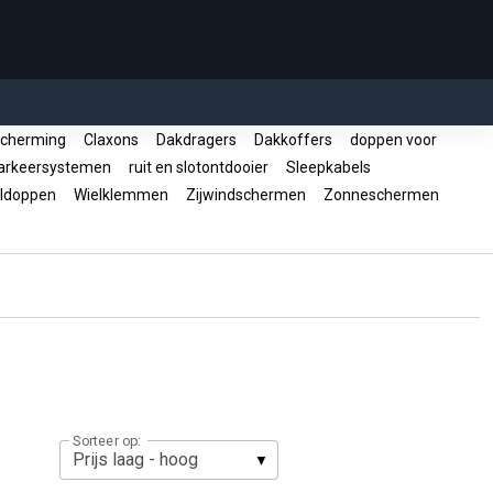
cherming
Claxons
Dakdragers
Dakkoffers
doppen voor
rkeersystemen
ruit en slotontdooier
Sleepkabels
ldoppen
Wielklemmen
Zijwindschermen
Zonneschermen
Sorteer op: