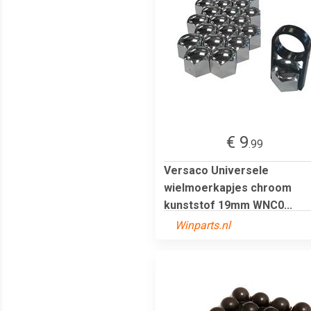
€ 9
.99
Versaco Universele
wielmoerkapjes chroom
kunststof 19mm WNC0...
Winparts.nl