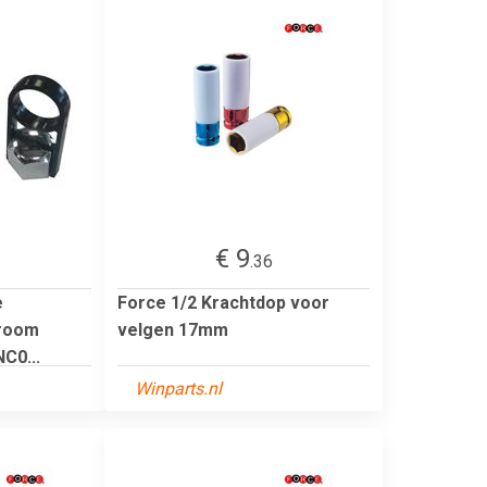
€ 9
.36
e
Force 1/2 Krachtdop voor
hroom
velgen 17mm
C0...
Winparts.nl