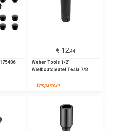
€ 12
6
.44
 175406
Weber Tools 1/2''
Wielboutsleutel Tesla 7/8
Winparts.nl