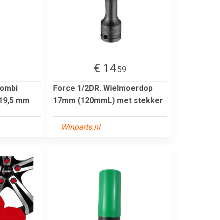
€ 14
0
.59
Combi
Force 1/2DR. Wielmoerdop
 19,5 mm
17mm (120mmL) met stekker
Winparts.nl