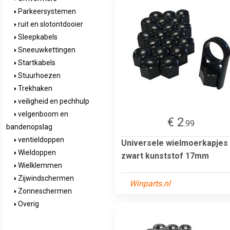
Parkeersystemen
ruit en slotontdooier
Sleepkabels
Sneeuwkettingen
Startkabels
Stuurhoezen
Trekhaken
veiligheid en pechhulp
velgenboom en
€ 2
.99
bandenopslag
ventieldoppen
Universele wielmoerkapjes
Wieldoppen
zwart kunststof 17mm
Wielklemmen
Zijwindschermen
Winparts.nl
Zonneschermen
Overig