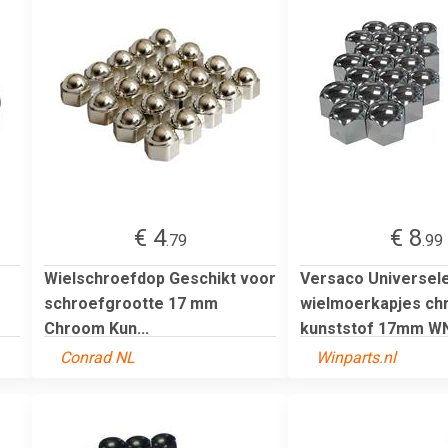
€ 4
€ 8
.79
.99
Wielschroefdop Geschikt voor
Versaco Universel
schroefgrootte 17 mm
wielmoerkapjes c
Chroom Kun...
kunststof 17mm WN
Conrad NL
Winparts.nl