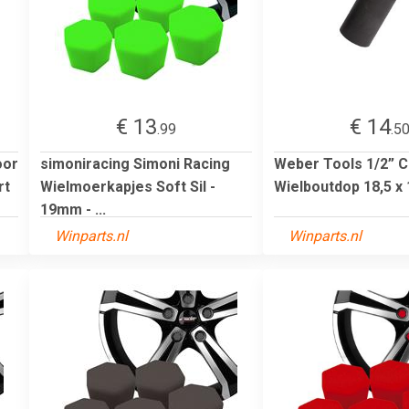
€ 13
€ 14
.99
.5
oor
simoniracing Simoni Racing
Weber Tools 1/2” 
rt
Wielmoerkapjes Soft Sil -
Wielboutdop 18,5 x
19mm - ...
Winparts.nl
Winparts.nl