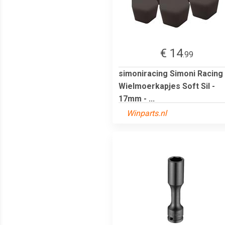
€ 14
.99
simoniracing Simoni Racing
Wielmoerkapjes Soft Sil -
17mm - ...
Winparts.nl