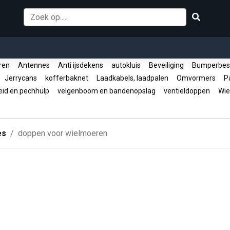
oren
Antennes
Anti ijsdekens
autokluis
Beveiliging
Bumperbes
Jerrycans
kofferbaknet
Laadkabels, laadpalen
Omvormers
Pa
eid en pechhulp
velgenboom en bandenopslag
ventieldoppen
Wie
es
doppen voor wielmoeren