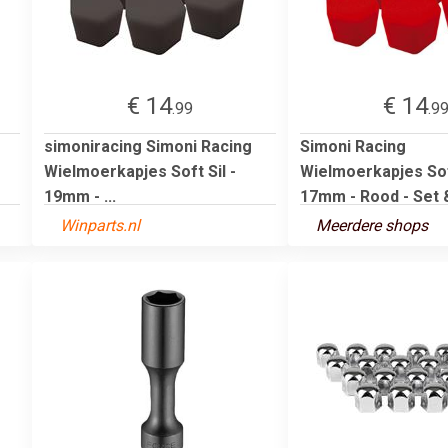
€ 14
€ 14
.99
.9
simoniracing Simoni Racing
Simoni Racing
Wielmoerkapjes Soft Sil -
Wielmoerkapjes Soft
19mm - ...
17mm - Rood - Set &
Winparts.nl
Meerdere shops