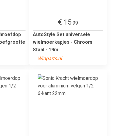
€ 15
9
.99
chroefdop
AutoStyle Set universele
roefgrootte
wielmoerkapjes - Chroom
Staal - 19m...
Winparts.nl