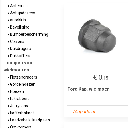
Antennes
Anti ijsdekens
autokluis
Beveiliging
Bumperbescherming
Claxons
Dakdragers
Dakkoffers
doppen voor
wielmoeren
€ 0
Fietsendragers
.15
Gordelhoezen
Ford Kap, wielmoer
Hoezen
Ijskrabbers
Jerrycans
Winparts.nl
kofferbaknet
Laadkabels, laadpalen
Omvormers