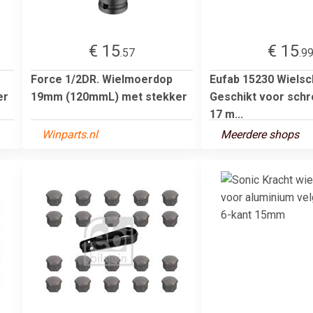
€ 15
€ 15
.57
.9
Force 1/2DR. Wielmoerdop
Eufab 15230 Wiels
er
19mm (120mmL) met stekker
Geschikt voor sch
17 m...
Winparts.nl
Meerdere shops