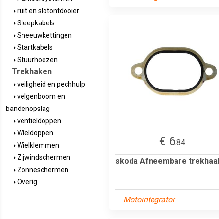
ruit en slotontdooier
Sleepkabels
Sneeuwkettingen
Startkabels
Stuurhoezen
Trekhaken
veiligheid en pechhulp
velgenboom en
bandenopslag
ventieldoppen
Wieldoppen
€ 6
.84
Wielklemmen
Zijwindschermen
skoda Afneembare trekhaa
Zonneschermen
Overig
Motointegrator