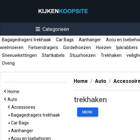
Categorieën
Bagagedragers trekhaak
Car Bags
Aanhanger
Accu en toebeh
wielmoeren
Fietsendragers
Gordelhoezen
Hoezen
Ijskrabbers
Sneeuwkettingen
Startkabels
Stuurhoezen
Trekhaken
veiligh
Overig
Home
Auto
Accessoir
Home
trekhaken
Auto
Accessoires
MERK:
Bagagedragers trekhaak
Car Bags
Aanhanger
Accu en toebehoren