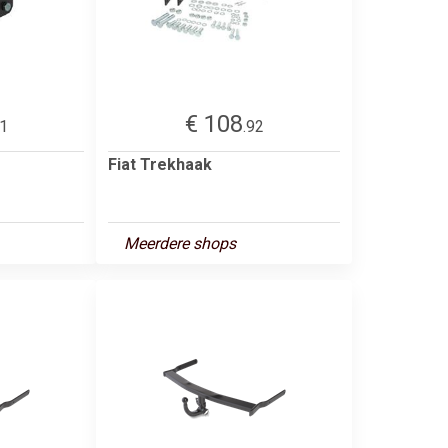
€ 108
41
.92
Fiat Trekhaak
Meerdere shops