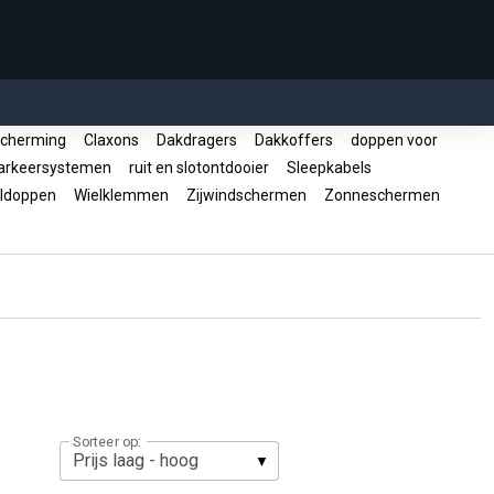
cherming
Claxons
Dakdragers
Dakkoffers
doppen voor
rkeersystemen
ruit en slotontdooier
Sleepkabels
ldoppen
Wielklemmen
Zijwindschermen
Zonneschermen
Sorteer op: