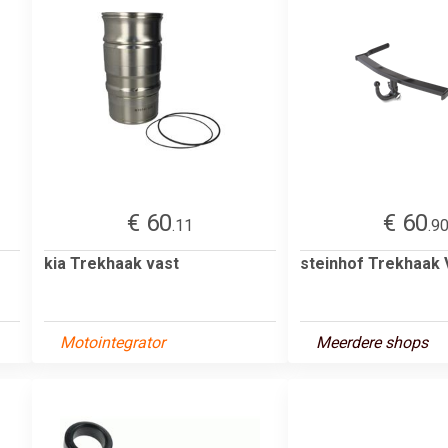
€ 60
€ 60
.11
.9
kia Trekhaak vast
steinhof Trekhaak
Motointegrator
Meerdere shops