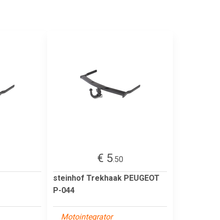
€ 5
.50
steinhof Trekhaak PEUGEOT
P-044
Motointegrator