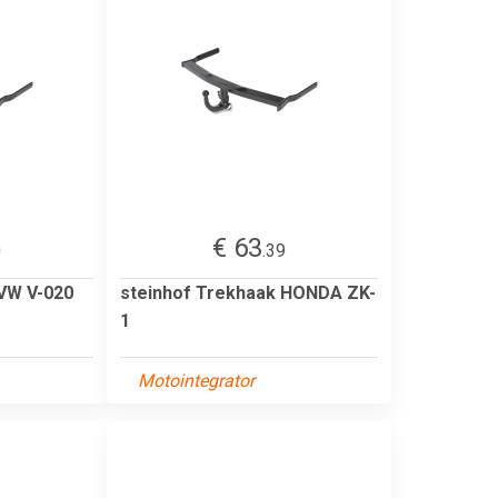
€ 63
0
.39
 VW V-020
steinhof Trekhaak HONDA ZK-
1
Motointegrator