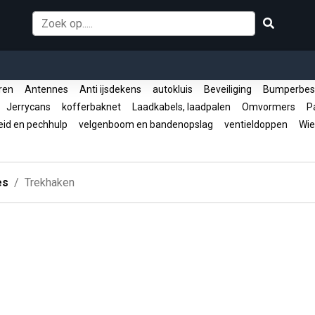
oren
Antennes
Anti ijsdekens
autokluis
Beveiliging
Bumperbes
Jerrycans
kofferbaknet
Laadkabels, laadpalen
Omvormers
Pa
eid en pechhulp
velgenboom en bandenopslag
ventieldoppen
Wie
es
Trekhaken