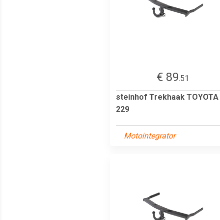
€ 89
.51
steinhof Trekhaak TOYOTA 
229
Motointegrator