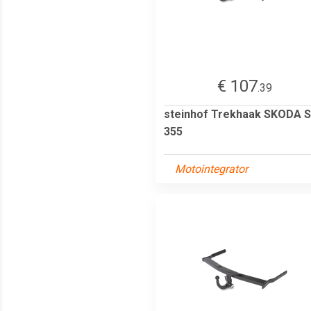
€ 107
.39
steinhof Trekhaak SKODA S
355
Motointegrator