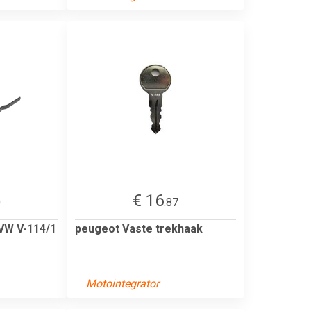
€ 16
0
.87
VW V-114/1
peugeot Vaste trekhaak
Motointegrator