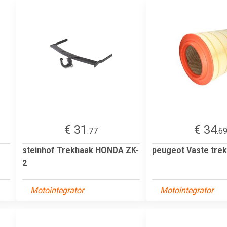
€ 31
€ 34
.77
.6
steinhof Trekhaak HONDA ZK-
peugeot Vaste tre
2
Motointegrator
Motointegrator