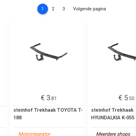
(current)
1
2
3
Volgende pagina
€ 3
€ 5
.81
.50
steinhof Trekhaak TOYOTA T-
steinhof Trekhaak
188
HYUNDAI,KIA K-055
Motointegrator
Meerdere shops