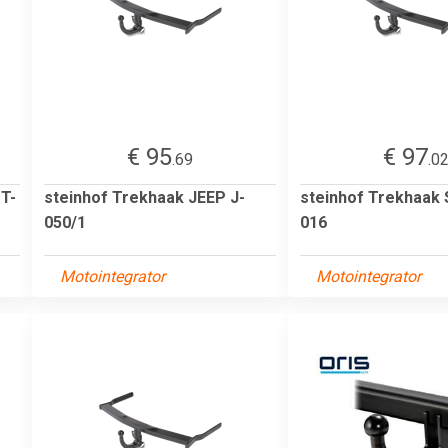
€ 95
€ 97
.69
.0
T-
steinhof Trekhaak JEEP J-
steinhof Trekhaak
050/1
016
Motointegrator
Motointegrator