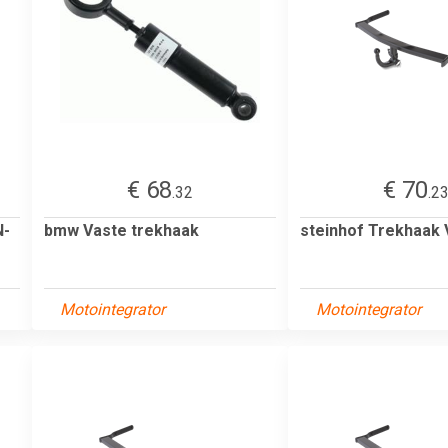
€ 68
€ 70
.32
.2
N-
bmw Vaste trekhaak
steinhof Trekhaak
Motointegrator
Motointegrator