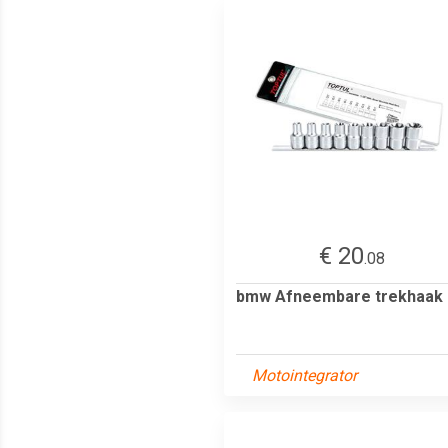
€ 20
.08
bmw Afneembare trekhaak
Motointegrator