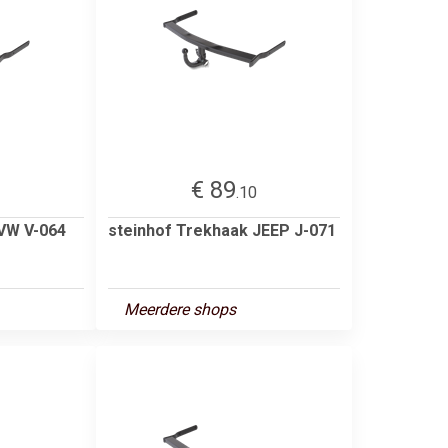
€ 89
3
.10
 VW V-064
steinhof Trekhaak JEEP J-071
Meerdere shops