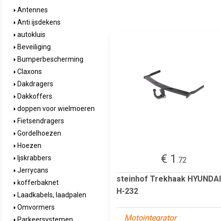
Antennes
Anti ijsdekens
autokluis
Beveiliging
Bumperbescherming
Claxons
Dakdragers
Dakkoffers
doppen voor wielmoeren
Fietsendragers
Gordelhoezen
Hoezen
€ 1
Ijskrabbers
.72
Jerrycans
steinhof Trekhaak HYUNDAI
kofferbaknet
H-232
Laadkabels, laadpalen
Omvormers
Motointegrator
Parkeersystemen