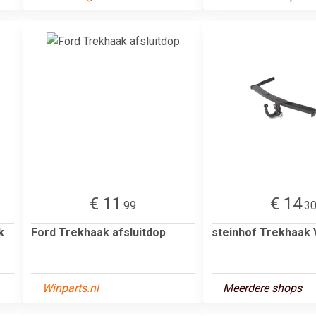
€ 11
€ 14
.99
.3
k
Ford Trekhaak afsluitdop
steinhof Trekhaak 
Winparts.nl
Meerdere shops