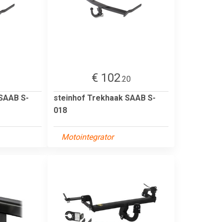
€ 102
2
.20
 SAAB S-
steinhof Trekhaak SAAB S-
018
Motointegrator